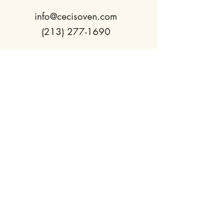
info@cecisoven.com
(213) 277-1690
2813 W
Sunset Blvd
Los Angeles, CA 90026
Monday - Sunday:
8am - 3pm