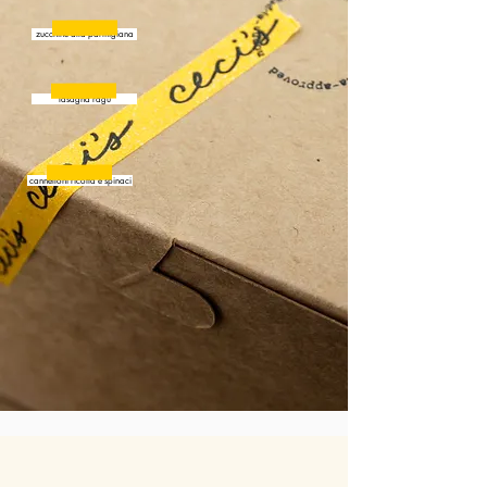
zucchine alla parmigiana
lasagna ragù
cannelloni ricotta e spinaci